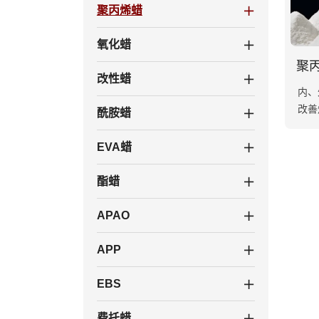
聚丙烯蜡
氧化蜡
改性蜡
内、
改善
酰胺蜡
工能
并
EVA蜡
酯蜡
APAO
APP
EBS
费托蜡