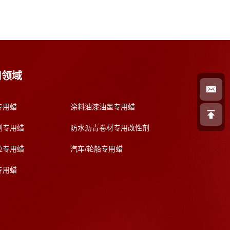
用领域
专用蜡
涂料油漆油墨专用蜡
剂专用蜡
防水沥青卷材专用改性剂
粒专用蜡
汽车/轮船专用蜡
专用蜡