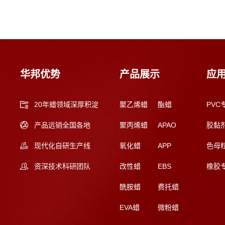
华邦优势
产品展示
应
20年蜡领域深厚积淀
聚乙烯蜡
酯蜡
PVC
产品远销全国各地
聚丙烯蜡
APAO
胶黏
现代化自研生产线
氧化蜡
APP
色母
资深技术科研团队
改性蜡
EBS
橡胶
酰胺蜡
费托蜡
EVA蜡
微粉蜡