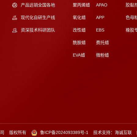
产品远销全国各地
聚丙烯蜡
APAO
胶黏
现代化自研生产线
氧化蜡
APP
色母
资深技术科研团队
改性蜡
EBS
橡胶
酰胺蜡
费托蜡
EVA蜡
微粉蜡
公司
版权所有
鲁ICP备2024093389号-1
技术支持：海诚互联