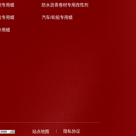
剂专用蜡
防水沥青卷材专用改性剂
粒专用蜡
汽车/轮船专用蜡
专用蜡
隐私协议
站点地图