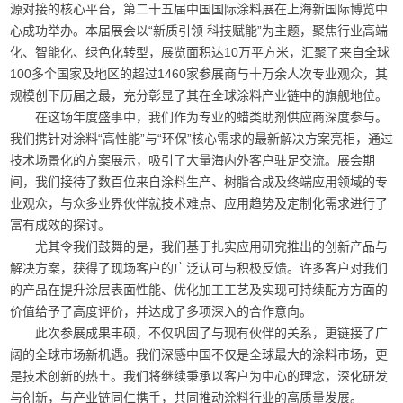
源对接的核心平台，第二十五届中国国际涂料展在上海新国际博览中
心成功举办。本届展会以“新质引领 科技赋能”为主题，聚焦行业高端
化、智能化、绿色化转型，展览面积达10万平方米，汇聚了来自全球
100多个国家及地区的超过1460家参展商与十万余人次专业观众，其
规模创下历届之最，充分彰显了其在全球涂料产业链中的旗舰地位。
在这场年度盛事中，我们作为专业的蜡类助剂供应商深度参与。
我们携针对涂料“高性能”与“环保”核心需求的最新解决方案亮相，通过
技术场景化的方案展示，吸引了大量海内外客户驻足交流。展会期
间，我们接待了数百位来自涂料生产、树脂合成及终端应用领域的专
业观众，与众多业界伙伴就技术难点、应用趋势及定制化需求进行了
富有成效的探讨。
尤其令我们鼓舞的是，我们基于扎实应用研究推出的创新产品与
解决方案，获得了现场客户的广泛认可与积极反馈。许多客户对我们
的产品在提升涂层表面性能、优化加工工艺及实现可持续配方方面的
价值给予了高度评价，并达成了多项深入的合作意向。
此次参展成果丰硕，不仅巩固了与现有伙伴的关系，更链接了广
阔的全球市场新机遇。我们深感中国不仅是全球最大的涂料市场，更
是技术创新的热土。我们将继续秉承以客户为中心的理念，深化研发
与创新，与产业链同仁携手，共同推动涂料行业的高质量发展。