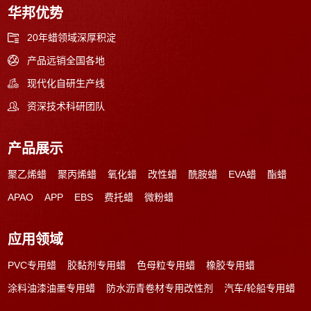
华邦优势
20年蜡领域深厚积淀
产品远销全国各地
现代化自研生产线
资深技术科研团队
产品展示
聚乙烯蜡
聚丙烯蜡
氧化蜡
改性蜡
酰胺蜡
EVA蜡
酯蜡
APAO
APP
EBS
费托蜡
微粉蜡
应用领域
PVC专用蜡
胶黏剂专用蜡
色母粒专用蜡
橡胶专用蜡
涂料油漆油墨专用蜡
防水沥青卷材专用改性剂
汽车/轮船专用蜡