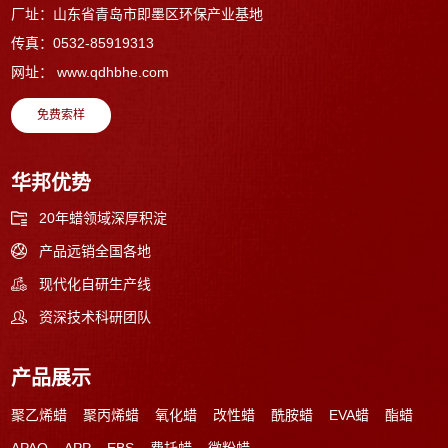
厂址：山东省青岛市即墨区环保产业基地
传真：0532-85919313
网址：
www.qdhbhe.com
免费索样
华邦优势
20年蜡领域深厚积淀
产品远销全国各地
现代化自研生产线
资深技术科研团队
产品展示
聚乙烯蜡
聚丙烯蜡
氧化蜡
改性蜡
酰胺蜡
EVA蜡
酯蜡
APAO
APP
EBS
费托蜡
微粉蜡